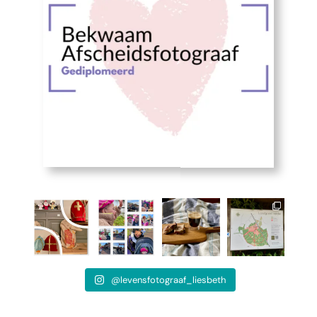
@levensfotograaf_liesbeth