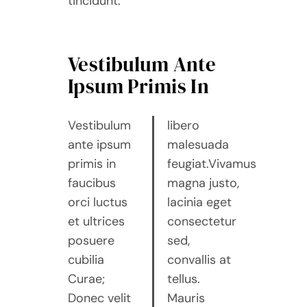
tincidunt.
Vestibulum Ante
Ipsum Primis In
Vestibulum
libero
ante ipsum
malesuada
primis in
feugiat.Vivamus
faucibus
magna justo,
orci luctus
lacinia eget
et ultrices
consectetur
posuere
sed,
cubilia
convallis at
Curae;
tellus.
Donec velit
Mauris